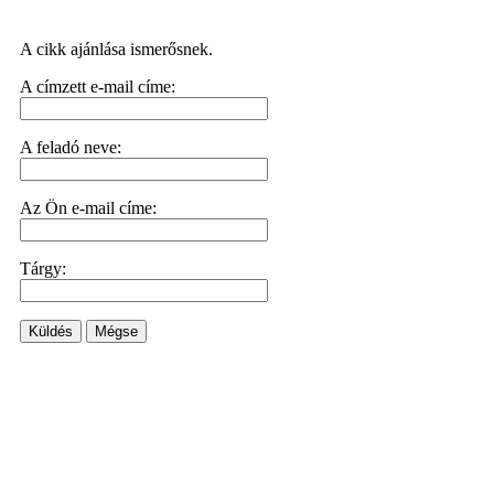
A cikk ajánlása ismerősnek.
A címzett e-mail címe:
A feladó neve:
Az Ön e-mail címe:
Tárgy:
Küldés
Mégse