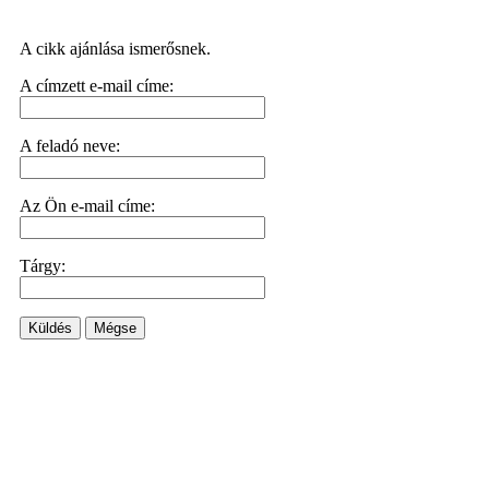
A cikk ajánlása ismerősnek.
A címzett e-mail címe:
A feladó neve:
Az Ön e-mail címe:
Tárgy:
Küldés
Mégse