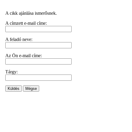
A cikk ajánlása ismerősnek.
A címzett e-mail címe:
A feladó neve:
Az Ön e-mail címe:
Tárgy:
Küldés
Mégse