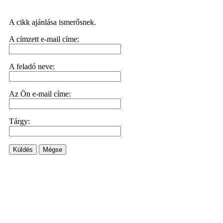
A cikk ajánlása ismerősnek.
A címzett e-mail címe:
A feladó neve:
Az Ön e-mail címe:
Tárgy:
Küldés
Mégse