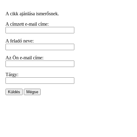
A cikk ajánlása ismerősnek.
A címzett e-mail címe:
A feladó neve:
Az Ön e-mail címe:
Tárgy:
Küldés
Mégse