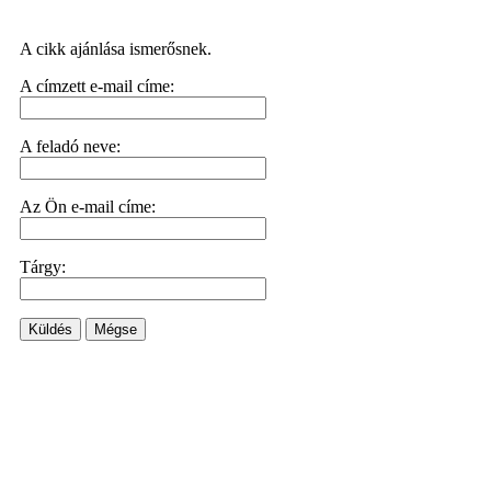
A cikk ajánlása ismerősnek.
A címzett e-mail címe:
A feladó neve:
Az Ön e-mail címe:
Tárgy:
Küldés
Mégse