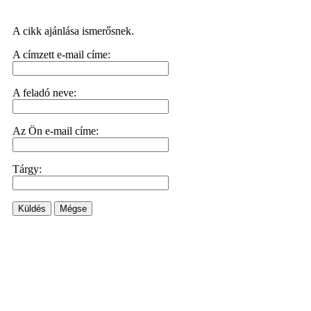
A cikk ajánlása ismerősnek.
A címzett e-mail címe:
A feladó neve:
Az Ön e-mail címe:
Tárgy:
Küldés
Mégse